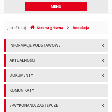
Menu
MENU
górne
Gdzie
Jesteś tutaj:
Strona główna
Redakcja
jesteśmy
Menu
INFORMACJE PODSTAWOWE
główne
AKTUALNOŚCI
DOKUMENTY
KOMUNIKATY
E-WYKONANIA ZASTĘPCZE